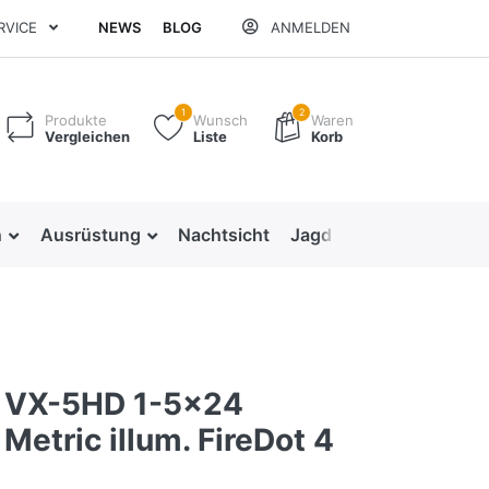
RVICE
NEWS
BLOG
ANMELDEN
1
2
Produkte
Wunsch
Waren
Vergleichen
Liste
Korb
n
Ausrüstung
Nachtsicht
Jagd & Forst
Kids &
 VX-5HD 1-5x24
etric illum. FireDot 4