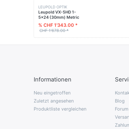
LEUPOLD OPTIK
Leupold VX-5HD 1-
5x24 (30mm) Metric
illum. FireDot 4 Fine
% CHF 1'343.00 *
CHF 1'678.00 *
Informationen
Serv
Neu eingetroffen
Konta
Zuletzt angesehen
Blog
Produktliste vergleichen
Forum
Versan
Zahlu