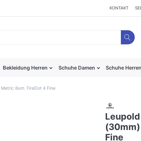
KONTAKT
SE
Bekleidung Herren
Schuhe Damen
Schuhe Herre
tric illum. FireDot 4 Fine
Leupold
(30mm) M
Fine