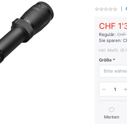
CHF 1'
Regulär:
CHF 
Sie sparen:
C
inkl. MwSt. (8.
Größe
Bitte wähle
Merken